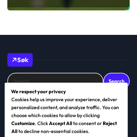
timing, utførelse
Søk
Search
for:
We respect your privacy
Cookies help us improve your experience, deliver
personalized content, and analyze traffic. You can
navigo.no
choose which cookies to allow by clicking
Customize
. Click
Accept All
to consent or
Reject
All
to decline non-essential cookies.