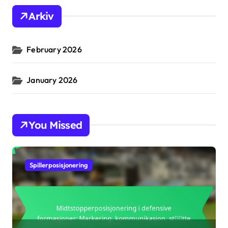
h
Arkiv
f
o
r
February 2026
:
January 2026
You Missed
Spillerposisjonering