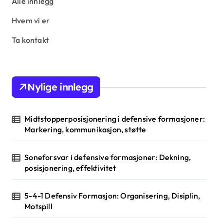
s
Alle innlegg
p
Hvem vi er
a
Ta kontakt
g
i
n
Nylige innlegg
a
t
Midtstopperposisjonering i defensive formasjoner:
i
Markering, kommunikasjon, støtte
o
Soneforsvar i defensive formasjoner: Dekning,
n
posisjonering, effektivitet
5-4-1 Defensiv Formasjon: Organisering, Disiplin,
Motspill