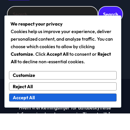
Search
for:
We respect your privacy
Cookies help us improve your experience, deliver
personalized content, and analyze traffic. You can
navigo.no
choose which cookies to allow by clicking
Customize
. Click
Accept All
to consent or
Reject
All
to decline non-essential cookies.
Customize
Reject All
Copyright © All rights reserved
|
Newspaperup
by
Themeansar
.
Accept All
Hvem vi er
Retningslinjer for databeskyttelse
Informasjonskapsler og sporing
Tjenestevilkår
Ta kontakt