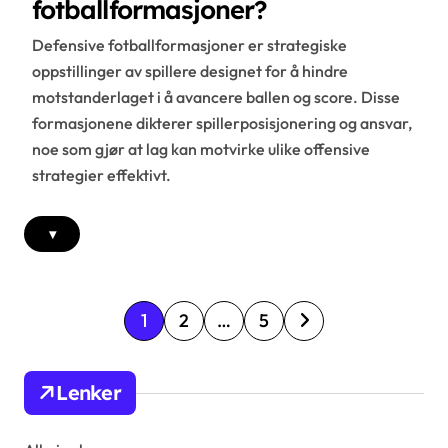
fotballformasjoner?
Defensive fotballformasjoner er strategiske
oppstillinger av spillere designet for å hindre
motstanderlaget i å avancere ballen og score. Disse
formasjonene dikterer spillerposisjonering og ansvar,
noe som gjør at lag kan motvirke ulike offensive
strategier effektivt.
▾
P
1
2
…
5
o
s
Lenker
t