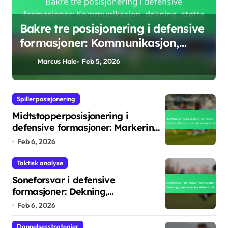
e
Midtstopperposisjonering i
defensive formasjoner: Markering,
kommunikasjon, støtte
Marcus Hale
Feb 6, 2026
Spillerposisjonering
Midtstopperposisjonering i
defensive formasjoner: Markering,
kommunikasjon, støtte
Feb 6, 2026
Taktisk analyse
Soneforsvar i defensive
formasjoner: Dekning,
posisjonering, effektivitet
Feb 6, 2026
Dannelsesstrategier