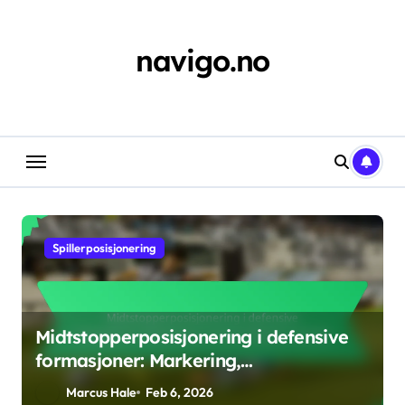
Skip
to
content
navigo.no
Spillerposisjonering
Midtstopperposisjonering i defensive
formasjoner: Markering,
kommunikasjon, støtte
Marcus Hale
Feb 6, 2026