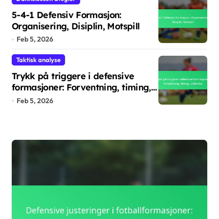
5-4-1 Defensiv Formasjon:
Organisering, Disiplin, Motspill
Feb 5, 2026
Taktisk analyse
Trykk på triggere i defensive
formasjoner: Forventning, timing,
utførelse
Feb 5, 2026