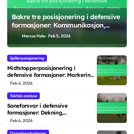
sive
Midtstopperposisjonering i
defensive formasjoner: Markering,
kommunikasjon, støtte
Marcus Hale
Feb 6, 2026
Spillerposisjonering
Midtstopperposisjonering i
defensive formasjoner: Markering,
kommunikasjon, støtte
Feb 6, 2026
Taktisk analyse
Soneforsvar i defensive
formasjoner: Dekning,
posisjonering, effektivitet
Feb 6, 2026
Dannelsesstrategier