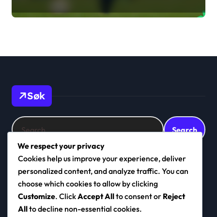
timing, utførelse
Søk
Search
for:
We respect your privacy
Cookies help us improve your experience, deliver
personalized content, and analyze traffic. You can
navigo.no
choose which cookies to allow by clicking
Customize
. Click
Accept All
to consent or
Reject
All
to decline non-essential cookies.