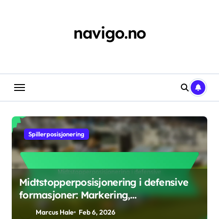
Skip
to
content
navigo.no
Spillerposisjonering
Midtstopperposisjonering i defensive
formasjoner: Markering,
kommunikasjon, støtte
Marcus Hale
Feb 6, 2026