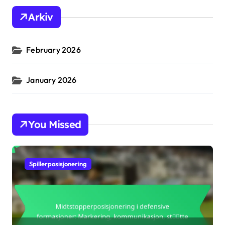
h
Arkiv
f
o
r
February 2026
:
January 2026
You Missed
Spillerposisjonering