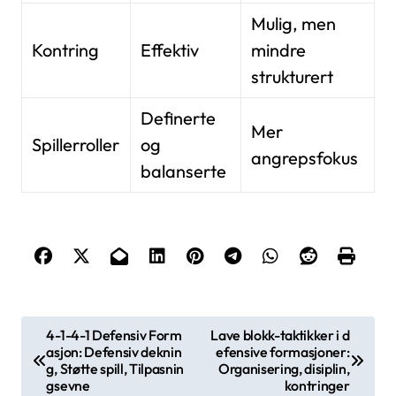
Mulig, men
Kontring
Effektiv
mindre
strukturert
Definerte
Mer
Spillerroller
og
angrepsfokus
balanserte
P
4-1-4-1 Defensiv Form
Lave blokk-taktikker i d
asjon: Defensiv deknin
efensive formasjoner:
o
g, Støtte spill, Tilpasnin
Organisering, disiplin,
s
gsevne
kontringer