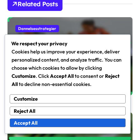
Related Posts
Dannelsesstrategier
We respect your privacy
Cookies help us improve your experience, deliver
personalized content, and analyze traffic. You can
5-4-1 Defensiv Formasjon:
choose which cookies to allow by clicking
Organisering, Disiplin, Motspill
Customize
. Click
Accept All
to consent or
Reject
Marcus Hale
Feb 5, 2026
All
to decline non-essential cookies.
Customize
Reject All
Accept All
Dannelsesstrategier