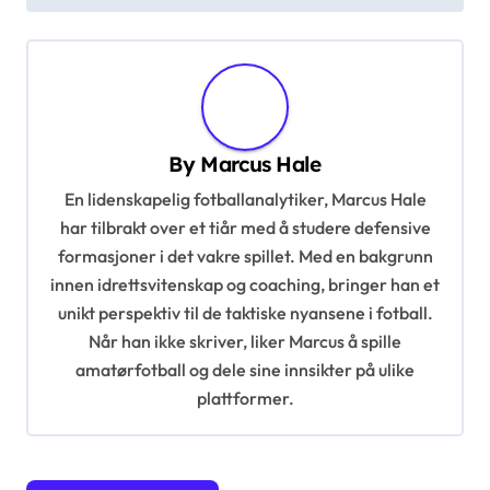
t
n
a
v
By
Marcus Hale
i
En lidenskapelig fotballanalytiker, Marcus Hale
g
har tilbrakt over et tiår med å studere defensive
a
formasjoner i det vakre spillet. Med en bakgrunn
t
innen idrettsvitenskap og coaching, bringer han et
i
unikt perspektiv til de taktiske nyansene i fotball.
Når han ikke skriver, liker Marcus å spille
o
amatørfotball og dele sine innsikter på ulike
n
plattformer.